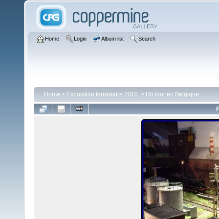
Home
Login
Album list
Search
Home
>
Exposition ferroviaire 2010.
>
Un tour en Belgique.
F