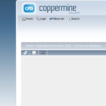
Home
Login
Album list
Search
Home
>
Exposition ferroviaire 2010.
>
Un tour en Belgique.