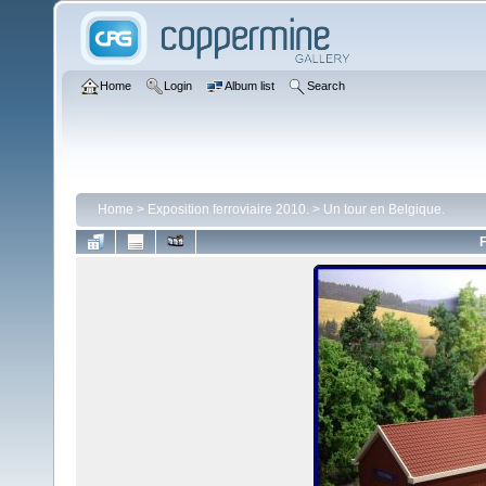
Home
Login
Album list
Search
Home
>
Exposition ferroviaire 2010.
>
Un tour en Belgique.
F