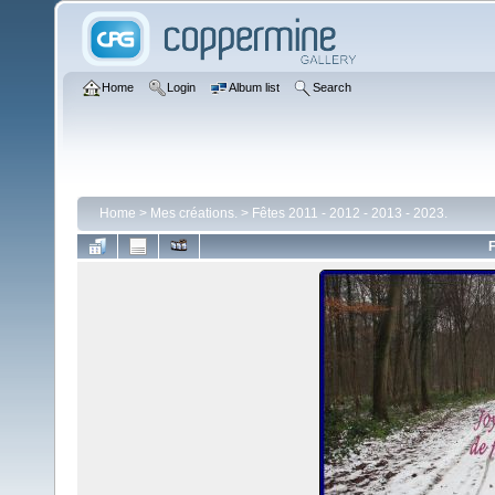
Home
Login
Album list
Search
Home
>
Mes créations.
>
Fêtes 2011 - 2012 - 2013 - 2023.
F