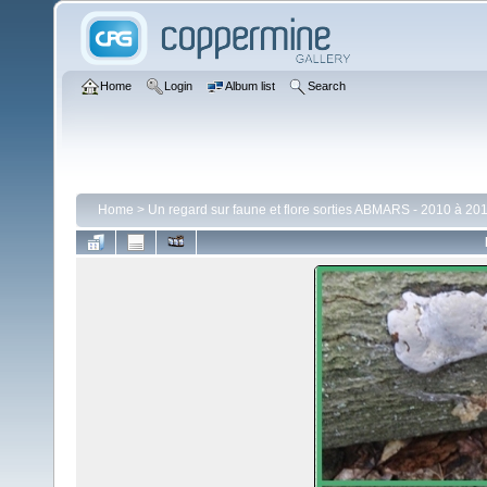
Home
Login
Album list
Search
Home
>
Un regard sur faune et flore sorties ABMARS - 2010 à 201