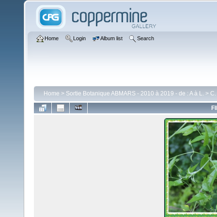
Home
Login
Album list
Search
Home
>
Sortie Botanique ABMARS - 2010 à 2019 - de : A à L.
>
C.
FI