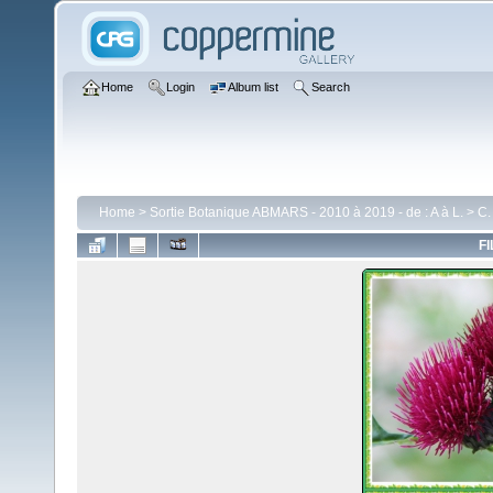
Home
Login
Album list
Search
Home
>
Sortie Botanique ABMARS - 2010 à 2019 - de : A à L.
>
C.
FI