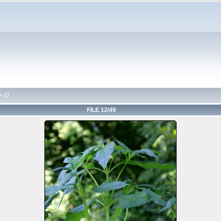
>
O.
FILE 12/49