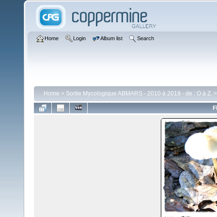
Home
Login
Album list
Search
Home
>
Sortie Mycologique ABMARS - 2010 à 2019 - de : O à Z.
F