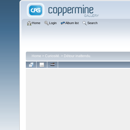
Home
Login
Album list
Search
Home
>
Curiosité.
>
Détour inattendu.