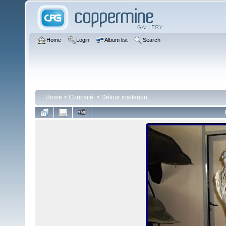
Home
Login
Album list
Search
Home
>
Curiosité.
>
Détour inattendu.