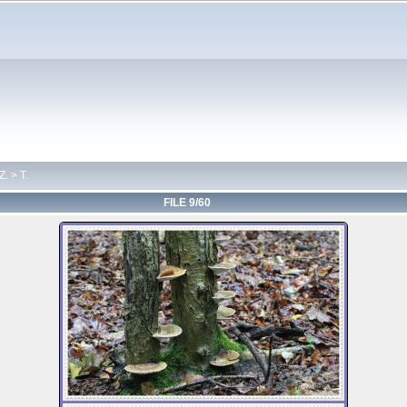
Z.
>
T.
FILE 9/60