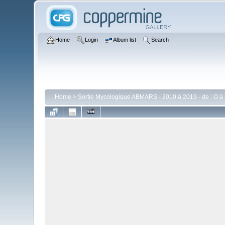
Home
Login
Album list
Search
Home
>
Sortie Mycologique ABMARS - 2010 à 2019 - de : O à 