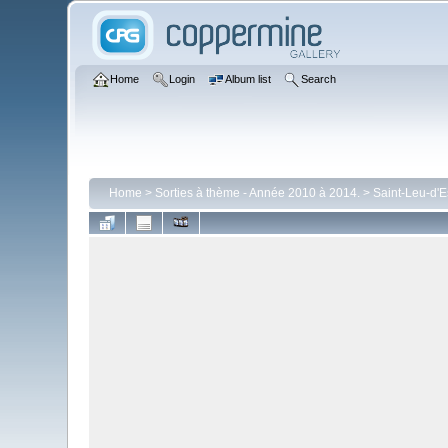
Home
Login
Album list
Search
Home
>
Sorties à thème - Année 2010 à 2014.
>
Saint-Leu-d'E