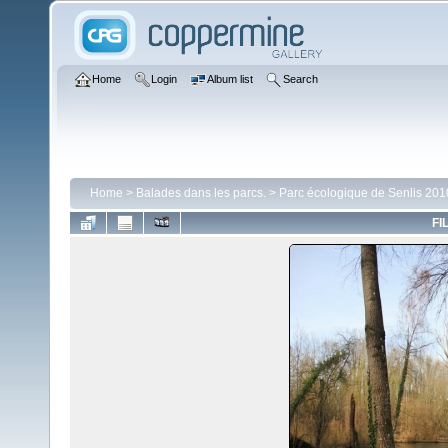
Home
Login
Album list
Search
Home
>
Balades dans les parcs.
>
Parc écologique de Senlis 201
FI