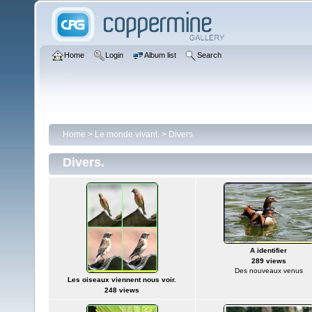
Home
Login
Album list
Search
Home
>
Le monde vivant.
>
Divers.
Divers.
A identifier
289 views
Des nouveaux venus
Les oiseaux viennent nous voir.
248 views