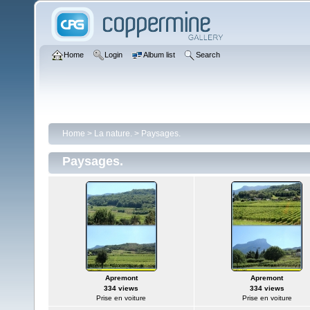
Home
Login
Album list
Search
Home
>
La nature.
>
Paysages.
Paysages.
Apremont
Apremont
334 views
334 views
Prise en voiture
Prise en voiture