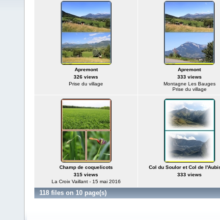
Apremont
Apremont
326 views
333 views
Prise du village
Montagne Les Bauges
Prise du village
Champ de coquelicots
Col du Soulor et Col de l'Aub
315 views
333 views
La Croix Vaillant - 15 mai 2016
118 files on 10 page(s)