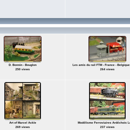
D. Bonnin - Bouglon
Les amis du rail FTM - France - Belgique
250 views
264 views
Art of Marcel Ackle
Modélisme Ferroviaires Ardéchois Le
269 views
237 views