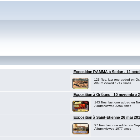
Exposition RAMMA à Sedan - 12 octo
123 files, last one added on Oc
Album viewed 1717 times
Exposition à Orléans - 10 novembre 
143 files, last one added on N
Album viewed 2254 times
Exposition à Saint-Etienne 26 mai 201
97 files, last one added on Se
Album viewed 1077 times