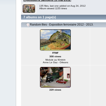
Exposition à Samoëns 19 mai 2012.
135 files, last one added on Aug 24, 2012
Album viewed 1155 times
7 albums on 1 page(s)
Random files - Exposition ferroviaire 2012 - 2013.
FFMF
308 views
Module au féminin
Anne Le Gaz - Orleans
229 views