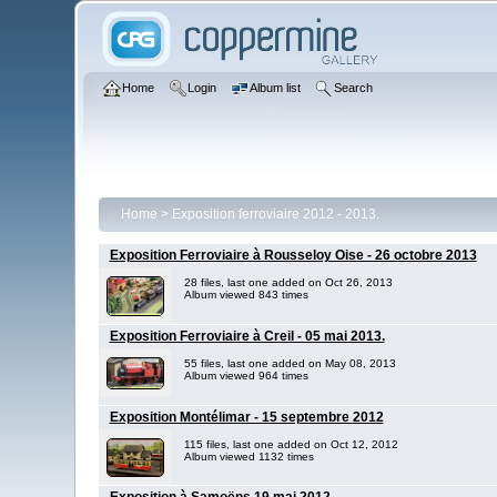
Home
Login
Album list
Search
Home
>
Exposition ferroviaire 2012 - 2013.
Exposition Ferroviaire à Rousseloy Oise - 26 octobre 2013
28 files, last one added on Oct 26, 2013
Album viewed 843 times
Exposition Ferroviaire à Creil - 05 mai 2013.
55 files, last one added on May 08, 2013
Album viewed 964 times
Exposition Montélimar - 15 septembre 2012
115 files, last one added on Oct 12, 2012
Album viewed 1132 times