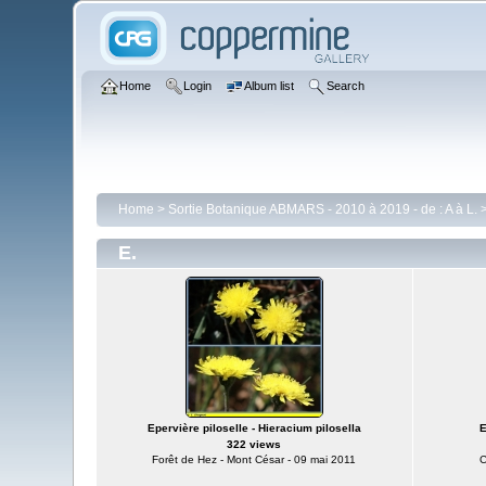
Home
Login
Album list
Search
Home
>
Sortie Botanique ABMARS - 2010 à 2019 - de : A à L.
E.
Epervière piloselle - Hieracium pilosella
E
322 views
Forêt de Hez - Mont César - 09 mai 2011
C