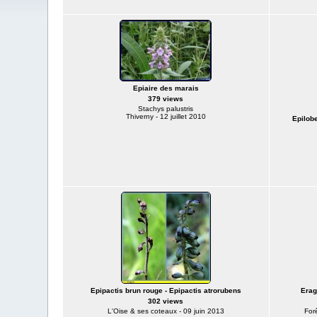
Epiaire des marais
379 views
Stachys palustris
Thiverny - 12 juillet 2010
Epilob
Epipactis brun rouge - Epipactis atrorubens
Erag
302 views
L'Oise & ses coteaux - 09 juin 2013
For