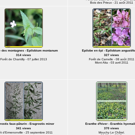
Bois des Prieux - 21 août 2011
e des montagnes - Epilobium montanum
Epilobe en épi - Epilobium angustif
314 views
327 views
Forêt de Chantilly - 07 juillet 2013
Forêt de Carnelle - 08 août 2011
Mont Alta - 03 avril 2011
rostis faux-pâturin - Eragrostis minor
Eranthe d'hiver - Eranthis hyemali
341 views
370 views
êt d'Ermenonville - 25 septembre 2011
Mouchy Le Châtel.