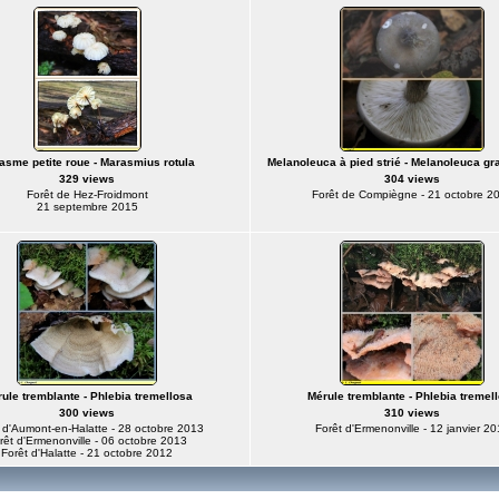
asme petite roue - Marasmius rotula
Melanoleuca à pied strié - Melanoleuca 
329 views
304 views
Forêt de Hez-Froidmont
Forêt de Compiègne - 21 octobre 2
21 septembre 2015
ule tremblante - Phlebia tremellosa
Mérule tremblante - Phlebia tremel
300 views
310 views
 d'Aumont-en-Halatte - 28 octobre 2013
Forêt d'Ermenonville - 12 janvier 2
rêt d'Ermenonville - 06 octobre 2013
Forêt d'Halatte - 21 octobre 2012