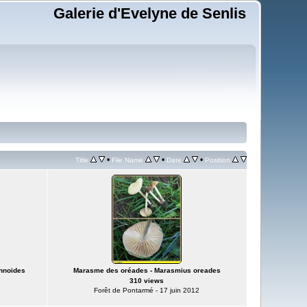
Galerie d'Evelyne de Senlis
•
•
•
Title
File Name
Date
Position
hnoides
Marasme des oréades - Marasmius oreades
310 views
Forêt de Pontarmé - 17 juin 2012