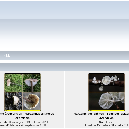
N.
>
M.
e à odeur d'ail - Marasmius alliaceus
Marasme des chênes - Setulipes splac
295 views
321 views
rêt de Compiègne - 19 octobre 2011
Sur chênes
orêt d'Halatte - 26 septembre 2011
Forêt de Carnelle - 08 août 2011