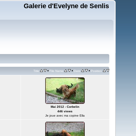
Galerie d'Evelyne de Senlis
•
•
•
Title
File Name
Date
Position
Mai 2012 - Corbelin
446 views
Je joue avec ma copine Ella