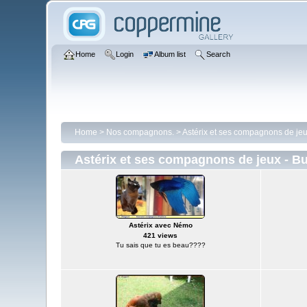
Home
Login
Album list
Search
Home
>
Nos compagnons.
>
Astérix et ses compagnons de je
Astérix et ses compagnons de jeux - B
Astérix avec Némo
421 views
Tu sais que tu es beau????