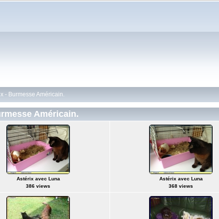
ux - Burmesse Américain.
urmesse Américain.
Astérix avec Luna
Astérix avec Luna
386 views
368 views