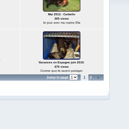
Mai 2012 - Corbelin
365 views
Je joue avec ma copine Ella
.
Vacances en Espagne juin 2010.
476 views
Comme quoi ils savent partager.
Jump to page
1
2