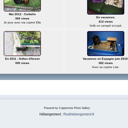
Mai 2012 - Corbelin
En vacances.
366 views
413 views
Je joue avec ma copine Ella
Voilà un canapé occupé.
En 2011 - Arthez d'Asson
Vacances en Espagne juin 2010
390 views
382 views
Avec sa copine Lise.
Powered by
Coppermine Photo Gallery
Hébergement :
RodHebergement.fr