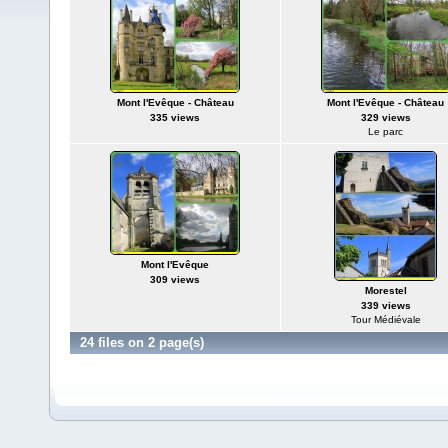
Mont l'Evêque - Château
Mont l'Evêque - Château
335 views
329 views
Le parc
Mont l'Evêque
309 views
Morestel
339 views
Tour Médiévale
24 files on 2 page(s)