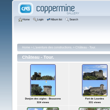
Home
Login
Album list
Search
Home
>
L'aventure des constructions.
>
Château - Tour.
Château - Tour.
Donjon des aigles - Beaucens
Fort de Lourdes
324 views
331 views