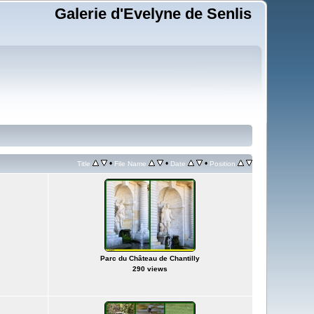
Galerie d'Evelyne de Senlis
•
•
•
Title
File Name
Date
Position
Parc du Château de Chantilly
290 views