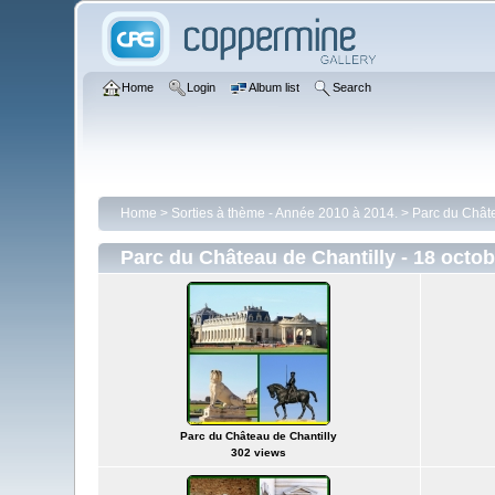
Home
Login
Album list
Search
Home
>
Sorties à thème - Année 2010 à 2014.
>
Parc du Châte
Parc du Château de Chantilly - 18 octob
Parc du Château de Chantilly
302 views